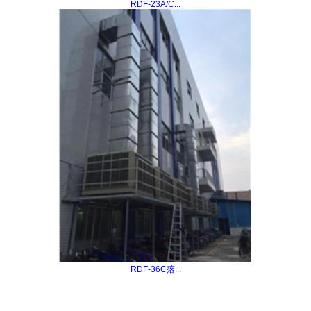
RDF-23A/C...
RDF-36C落...