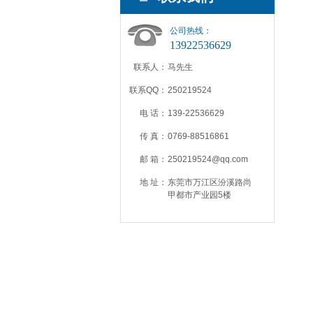
公司热线：
13922536629
联系人：
马先生
联系QQ：
250219524
电 话：
139-22536629
传 真：
0769-88516861
邮 箱：
250219524@qq.com
地 址：
东莞市万江区汾溪路尚
甲都市产业园5楼