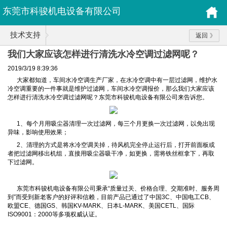
东莞市科骏机电设备有限公司
技术支持
返回
我们大家应该怎样进行清洗水冷空调过滤网呢？
2019/3/19 8:39:36
大家都知道，车间水冷空调生产厂家，在水冷空调中有一层过滤网，维护水
冷空调重要的一件事就是维护过滤网，车间水冷空调报价，那么我们大家应该
怎样进行清洗水冷空调过滤网呢？东莞市科骏机电设备有限公司来告诉您。
1、每个月用吸尘器清理一次过滤网，每三个月更换一次过滤网，以免出现
异味，影响使用效果；
2、清理的方式是将水冷空调关掉，待风机完全停止运行后，打开前面板或
者把过滤网移出机组，直接用吸尘器吸干净，如更换，需将铁丝框拿下，再取
下过滤网。
东莞市科骏机电设备有限公司秉承“质量过关、价格合理、交期准时、服务周
到”而受到新老客户的好评和信赖，目前产品已通过了中国3C、中国电工CB、
欧盟CE、德国GS、韩国KV-MARK、日本L-MARK、美国CETL、国际
ISO9001：2000等多项权威认证。