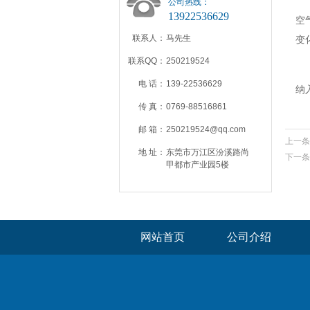
科
公司热线：
13922536629
空
联系人：
马先生
变
联系QQ：
250219524
东
电 话：
139-22536629
纳
传 真：
0769-88516861
邮 箱：
250219524@qq.com
上一条
地 址：
东莞市万江区汾溪路尚
下一条
甲都市产业园5楼
网站首页
公司介绍