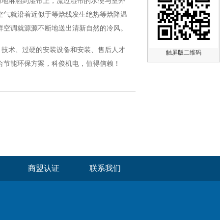
地淋洒到湿帘上，流过湿帘的水便与室外
空气就沿着近似于等焓线发生绝热等焓降温
样空调就源源不断地送出清新自然的冷风。
技术、过硬的安装设备和安装、售后人才
触屏版二维码
合节能环保方案，科俊机电，值得信赖！
商盟认证
联系我们