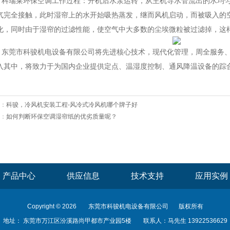
瑞莱环保空调工作过程：开机后水泵运转，从主机导水管流出的水均匀
气完全接触，此时湿帘上的水开始吸热蒸发，继而风机启动，而被吸入的
化，同时由于湿帘的过滤性能，使空气中大多数的尘埃微粒被过滤掉，这
莞市科骏机电设备有限公司将先进核心技术，现代化管理，周全服务、
入其中，将致力于为国内企业提供定点、温湿度控制、通风降温设备的踪
：
科骏，冷风机安装工程-风冷式冷风机哪个牌子好
：
如何判断环保空调湿帘纸的优劣质量呢？
产品中心
供应信息
技术支持
应用实例
Copyright © 2026
东莞市科骏机电设备有限公司
版权所有
地址： 东莞市万江区汾溪路尚甲都市产业园5楼
联系人：马先生 13922536629