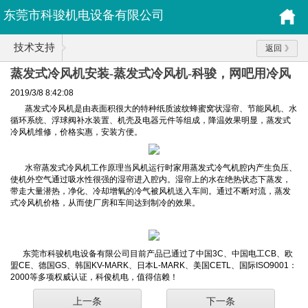
东莞市科骏机电设备有限公司
技术支持
返回
蒸发式冷风机安装-蒸发式冷风机-科骏，网吧用冷风
机
2019/3/8 8:42:08
蒸发式冷风机是由表面积很大的特种纸质波纹蜂蜜窝状湿帘、节能风机、水
循环系统、浮球阀补水装置、机壳及电器元件等组成，降温效果明显，蒸发式
冷风机维修，价格实惠，安装方便。
水帘蒸发式冷风机工作原理当风机运行时家用蒸发式冷气机腔内产生负压、
使机外空气通过吸水性很强的湿帘进入腔内。湿帘上的水在绝热状态下蒸发，
带走大量潜热，净化、冷却增氧的冷气被风机送入车间。通过不断对流，蒸发
式冷风机价格，从而使厂房和车间达到制冷的效果。
东莞市科骏机电设备有限公司目前产品已通过了中国3C、中国电工CB、欧
盟CE、德国GS、韩国KV-MARK、日本L-MARK、美国CETL、国际ISO9001：
2000等多项权威认证，科俊机电，值得信赖！
上一条
下一条