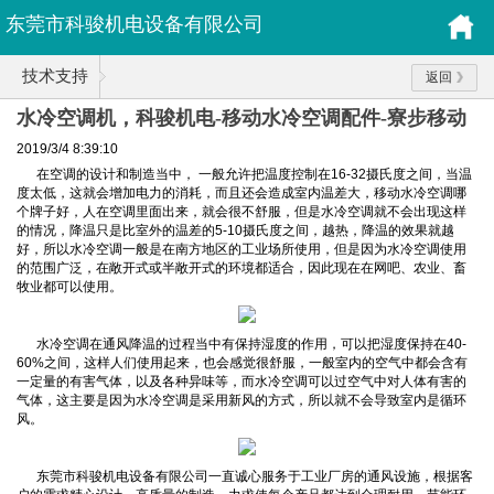
东莞市科骏机电设备有限公司
技术支持
返回
水冷空调机，科骏机电-移动水冷空调配件-寮步移动
水冷空调
2019/3/4 8:39:10
在空调的设计和制造当中， 一般允许把温度控制在16-32摄氏度之间，当温
度太低，这就会增加电力的消耗，而且还会造成室内温差大，移动水冷空调哪
个牌子好，人在空调里面出来，就会很不舒服，但是水冷空调就不会出现这样
的情况，降温只是比室外的温差的5-10摄氏度之间，越热，降温的效果就越
好，所以水冷空调一般是在南方地区的工业场所使用，但是因为水冷空调使用
的范围广泛，在敞开式或半敞开式的环境都适合，因此现在在网吧、农业、畜
牧业都可以使用。
水冷空调在通风降温的过程当中有保持湿度的作用，可以把湿度保持在40-
60%之间，这样人们使用起来，也会感觉很舒服，一般室内的空气中都会含有
一定量的有害气体，以及各种异味等，而水冷空调可以过空气中对人体有害的
气体，这主要是因为水冷空调是采用新风的方式，所以就不会导致室内是循环
风。
东莞市科骏机电设备有限公司一直诚心服务于工业厂房的通风设施，根据客