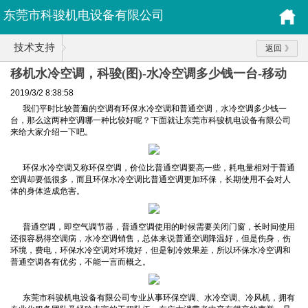
东莞市科骏机电设备有限公司
技术支持
返回
移机水冷空调，科骏(图)-水冷空调多少钱一台-移动
式水冷空调
2019/3/2 8:38:58
我们平时比较普遍的空调有环保水冷空调和普通空调，水冷空调多少钱一
台，那么这两种空调哪一种比较好呢？下面就让东莞市科骏机电设备有限公司
来给大家介绍一下吧。
环保水冷空调又称环保空调，价位比普通空调要高一些，耗电量相对于普通
空调却要低很多，而且环保水冷空调比普通空调更加环保，长期使用不会对人
体的身体造成危害。
普通空调，即空气调节器，普通空调使用的时候需要关闭门窗，长时间使用
还很容易得空调病，水冷空调销售，总体来说普通空调降温好，但是伤身，伤
环境，费电，环保水冷空调对环境好，但是制冷效果差，所以环保水冷空调和
普通空调各有优劣，不能一言而概之。
东莞市科骏机电设备有限公司专业从事环保空调、水冷空调、冷风机，拥有